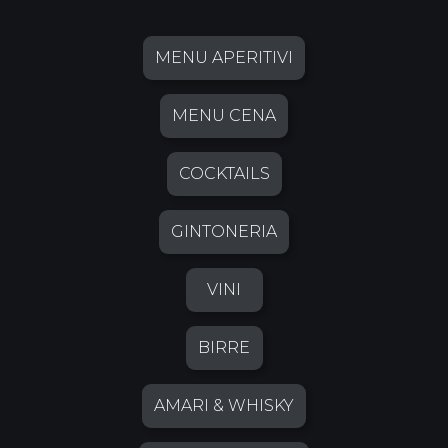
MENU APERITIVI
MENU CENA
COCKTAILS
GINTONERIA
VINI
BIRRE
AMARI & WHISKY